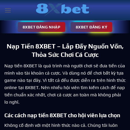
Bỏ
qua
nội
dung
8XBET ĐĂNG NHẬP
8XBET ĐĂNG KÝ
Nạp Tiền 8XBET – Lắp Đầy Nguồn Vốn,
Thỏa Sức Chơi Cá Cược
Nạp tiền 8XBET là quá trình mà người chơi sẽ đưa tiền của
mình vào tài khoản cá cược. Và dùng nó để chơi bất kỳ tựa
game nào tại đây. Vì tất cả đều được diễn ra trên hình thức
online tại
8XBET
. Nên nhiều hội viên tìm kiếm cách để nạp
tiền chuẩn xác nhất, chơi cá cược an toàn mà không phải
lo nghĩ.
Các cách nạp tiền 8XBET cho hội viên lựa chọn
Không cố định với một hình thức nào cả. Chúng tôi luôn