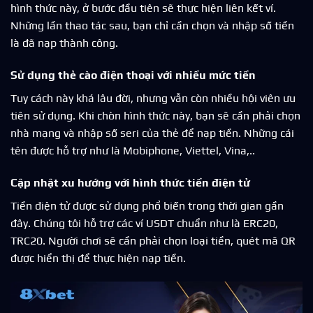
hình thức này, ở bước đầu tiên sẽ thực hiện liên kết ví.
Những lần thao tác sau, bạn chỉ cần chọn và nhập số tiền
là đã nạp thành công.
Sử dụng thẻ cào điện thoại với nhiều mức tiền
Tuy cách này khá lâu đời, nhưng vẫn còn nhiều hội viên ưu
tiên sử dụng. Khi chòn hình thức này, bạn sẽ cần phải chọn
nhà mạng và nhập số seri của thẻ để nạp tiền. Những cái
tên được hỗ trợ như là Mobiphone, Viettel, Vina,..
Cập nhật xu hướng với hình thức tiền điện tử
Tiền điện tử được sử dụng phổ biến trong thời gian gần
đây. Chúng tôi hỗ trợ các ví USDT chuẩn như là ERC20,
TRC20. Người chơi sẽ cần phải chọn loại tiền, quét mã QR
được hiển thị để thực hiện nạp tiền.