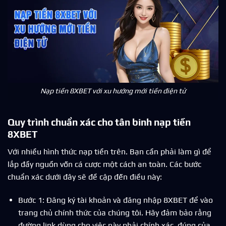
Nạp tiền 8XBET với xu hướng mới tiền điện tử
Quy trình chuẩn xác cho tân binh nạp tiền
8XBET
Với nhiều hình thức nạp tiền trên. Bạn cần phải làm gì để
lắp đầy nguồn vốn cá cược một cách an toàn. Các bước
chuẩn xác dưới đây sẽ đề cập đến điều này:
Bước 1: Đăng ký tài khoản và
đăng nhập 8XBET
để vào
trang chủ chính thức của chúng tôi. Hãy đảm bảo rằng
đường link dùng cho việc này phải chính xác, đúng của